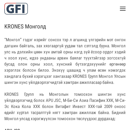
KRONES Монголд
“Монгол” гэдэг нэрийг сонсох тэр л агшинд үлгэрийн мэт онгон
дагшин байгаль, зах хязгааргүй уудам тал сэтгэлд бууна. Монгол
улс нь дэлхийн цөөн хүн амтай орны нэгд зүй ёсоор ордог хэдий
ч хоол хүнс, идээ ундааны арвин баялаг түүхтэйгээр зогсохгүй
бусад олон орны хоол, хүнсний бүтээгдэхүүнийг өргөнөөр
хэрэглэх болсон билээ. Энэхүү цаашид ч улам өсөн нэмэгдэх
хандлага бүхий хэрэгцээг хангахаар KRONES Групп Монгол Улсын
шингэн хүнс үйлдвэрлэгчидтэй хамтран ажилласаар байна.
KRONES Групп нь Монголын томоохон шингэн хүнс
үйлдвэрлэгчид болох APU JSC, М-Би-Си Азиа Пасифик ХХК, М-Си-
Эс Кока Кола ХХК болон Витафит Инвест ХХК-тай 2009 оноос
өдийг хүртэл тасралтгүй нягт хамтран ажиллаж байна. Бидний
Монгол улсад хэрэгжүүлсэн томоохон төслүүдээс дурдахад: