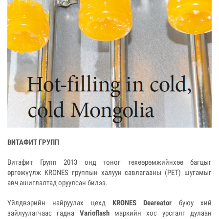
ВИТАФИТ ГРУПП
Витафит Групп 2013 онд тоног төхөөрөмжийнхөө багцыг
өргөжүүлж KRONES группын халуун савлагааны (PET) шугамыг
авч ашиглалтад оруулсан билээ.
Үйлдвэрийн найруулах цехд
KRONES Deareator
буюу хий
зайлуулагчаас гадна
Varioflash
маркийн хос урсгалт дулаан