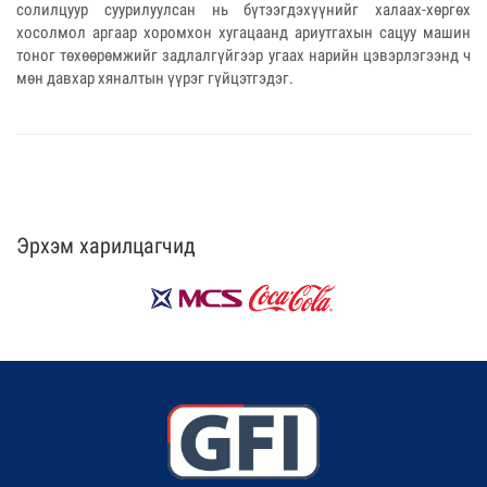
солилцуур суурилуулсан нь бүтээгдэхүүнийг халаах-хөргөх
хосолмол аргаар хоромхон хугацаанд ариутгахын сацуу машин
тоног төхөөрөмжийг задлалгүйгээр угаах нарийн цэвэрлэгээнд ч
мөн давхар хяналтын үүрэг гүйцэтгэдэг.
Эрхэм харилцагчид