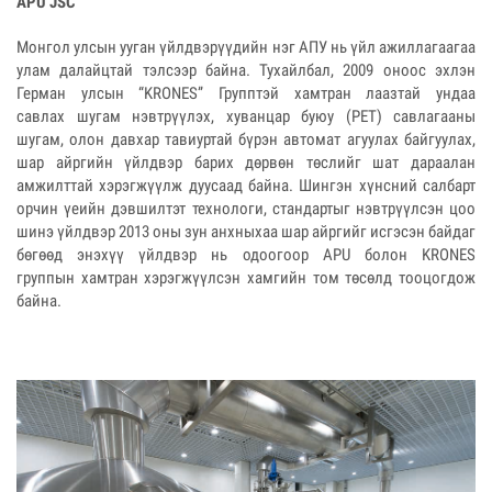
APU JSC
Монгол улсын ууган үйлдвэрүүдийн нэг АПУ нь үйл ажиллагаагаа
улам далайцтай тэлсээр байна. Тухайлбал, 2009 оноос эхлэн
Герман улсын “KRONES” Групптэй хамтран лаазтай ундаа
савлах шугам нэвтрүүлэх, хуванцар буюу (PET) савлагааны
шугам, олон давхар тавиуртай бүрэн автомат агуулах байгуулах,
шар айргийн үйлдвэр барих дөрвөн төслийг шат дараалан
амжилттай хэрэгжүүлж дуусаад байна. Шингэн хүнсний салбарт
орчин үеийн дэвшилтэт технологи, стандартыг нэвтрүүлсэн цоо
шинэ үйлдвэр 2013 оны зун анхныхаа шар айргийг исгэсэн байдаг
бөгөөд энэхүү үйлдвэр нь одоогоор APU болон KRONES
группын хамтран хэрэгжүүлсэн хамгийн том төсөлд тооцогдож
байна.