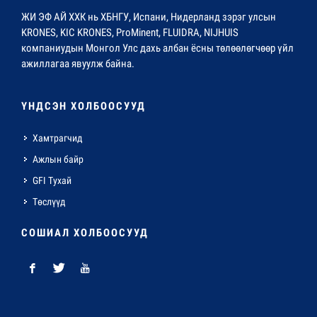
ЖИ ЭФ АЙ ХХК нь ХБНГУ, Испани, Нидерланд зэрэг улсын
KRONES, KIC KRONES, ProMinent, FLUIDRA, NIJHUIS
компаниудын Монгол Улс дахь албан ёсны төлөөлөгчөөр үйл
ажиллагаа явуулж байна.
ҮНДСЭН ХОЛБООСУУД
Хамтрагчид
Ажлын байр
GFI Тухай
Төслүүд
СОШИАЛ ХОЛБООСУУД